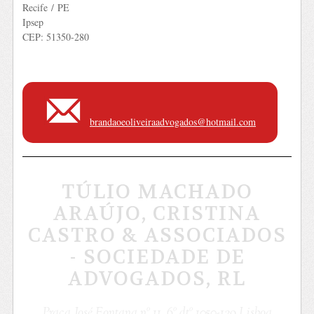
Recife / PE
Ipsep
CEP: 51350-280
brandaoeoliveiraadvogados@hotmail.com
TÚLIO MACHADO
ARAÚJO, CRISTINA
CASTRO & ASSOCIADOS
- SOCIEDADE DE
ADVOGADOS, RL
Praça José Fontana nº 11, 6º dtº 1050-129 Lisboa