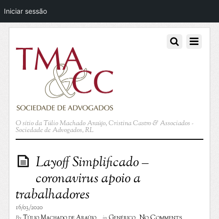
Iniciar sessão
O sítio da Túlio Machado Araújo, Cristina Castro & Associados -
Sociedade de Advogados, RL
Layoff Simplificado –
coronavirus apoio a
trabalhadores
16/03/2020
No Comments
Túlio Machado de Araújo
Genérico
By
in