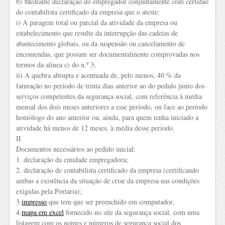
b) Mediante declaração do empregador conjuntamente com certidão
do contabilista certificado da empresa que o ateste:
i) A paragem total ou parcial da atividade da empresa ou
estabelecimento que resulte da interrupção das cadeias de
abastecimento globais, ou da suspensão ou cancelamento de
encomendas, que possam ser documentalmente comprovadas nos
termos da alínea c) do n.º 3;
ii) A quebra abrupta e acentuada de, pelo menos, 40 % da
faturação no período de trinta dias anterior ao do pedido junto dos
serviços competentes da segurança social, com referência à média
mensal dos dois meses anteriores a esse período, ou face ao período
homólogo do ano anterior ou, ainda, para quem tenha iniciado a
atividade há menos de 12 meses, à média desse período.
II
Documentos necessários ao pedido inicial:
1. declaração da entidade empregadora;
2. declaração de contabilista certificado da empresa (certificando
ambas a existência da situação de crise da empresa nas condições
exigidas pela Portaria);
3.
impresso
que tem que ser preenchido em computador,
4.
mapa em excel
fornecido no site da segurança social, com uma
listagem com os nomes e números de segurança social dos