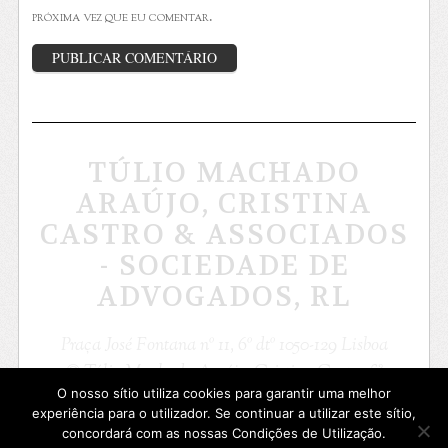
próxima vez que eu comentar.
TÚLIO MACHADO
ARAÚJO, CRISTINA
CASTRO & ASSOCIADOS
- SOCIEDADE DE
ADVOGADOS, RL
Praça José Fontana nº 11, 6º dtº 1050-129 Lisboa
© Túlio Machado Araújo, Cristina Castro &
O nosso sítio utiliza cookies para garantir uma melhor
Associados - Sociedade de Advogados, RL 2015
experiência para o utilizador. Se continuar a utilizar este sítio,
concordará com as nossas Condições de Utilização.