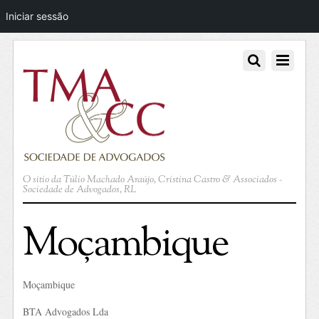
Iniciar sessão
O sítio da Túlio Machado Araújo, Cristina Castro & Associados -
Sociedade de Advogados, RL
Moçambique
Moçambique
BTA Advogados Lda