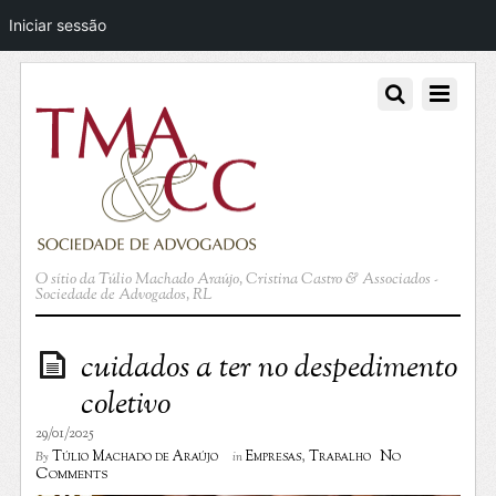
Iniciar sessão
O sítio da Túlio Machado Araújo, Cristina Castro & Associados -
Sociedade de Advogados, RL
cuidados a ter no despedimento
coletivo
29/01/2025
No
Túlio Machado de Araújo
Empresas
,
Trabalho
By
in
Comments