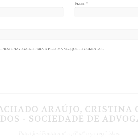
Email
*
te neste navegador para a próxima vez que eu comentar.
ACHADO ARAÚJO, CRISTINA 
DOS - SOCIEDADE DE ADVOG
Praça José Fontana nº 11, 6º dtº 1050-129 Lisboa