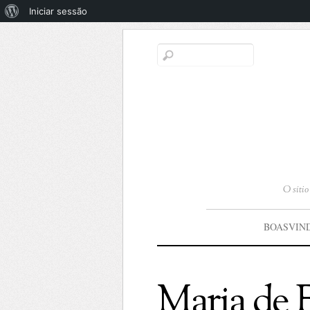
Sobre
Iniciar sessão
o
WordPress
O síti
BOASVIN
Maria de 