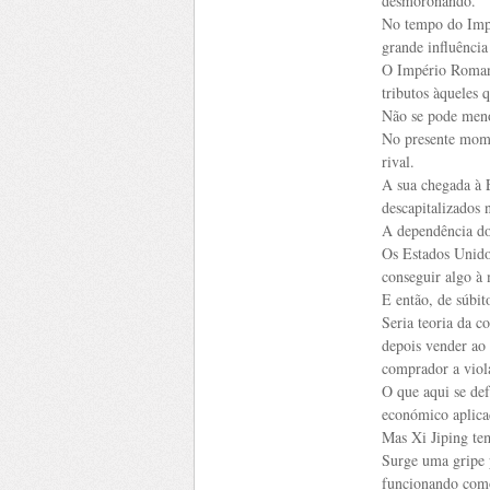
desmoronando.
No tempo do Impé
grande influência
O Império Romano
tributos àqueles q
Não se pode meno
No presente mome
rival.
A sua chegada à 
descapitalizados 
A dependência do 
Os Estados Unido
conseguir algo à 
E então, de súbit
Seria teoria da c
depois vender ao
comprador a viol
O que aqui se def
económico aplica
Mas Xi Jiping te
Surge uma gripe 
funcionando como 