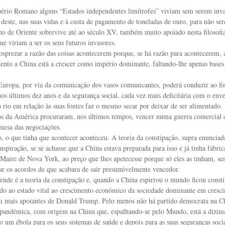
rio Romano alguns “Estados independentes limítrofes” viviam sem serem inva
 deste, nas suas vidas e à custa de pagamento de toneladas de ouro, para não se
 de Oriente sobrevive até ao século XV, também muito apoiado nesta filosofi
ue viriam a ser os seus futuros invasores.
sprezar a razão das coisas acontecerem porque, se há razão para acontecerem, 
nto a China está a crescer como império dominante, faltando-lhe apenas bases 
Europa, por via da comunicação dos vasos comunicantes, poderá conduzir ao fim
nos últimos dez anos e da segurança social, cada vez mais deficitária com o en
rio em relação às suas fontes faz o mesmo secar por deixar de ser alimentado.
s da América procuraram, nos últimos tempos, vencer numa guerra comercial 
mesa das negociações.
o, o que tinha que acontecer aconteceu. A teoria da constipação, supra enunciad
onspiração, se se achasse que a China estava preparada para isso e já tinha fábri
 Maire de Nova York, ao preço que lhes apetecesse porque só eles as tinham, s
ar os acordos de que acabara de sair presumivelmente vencedor.
ende é a teoria da constipação e, quando a China espirrou o mundo ficou const
do ao estado vital ao crescimento económico da sociedade dominante em cresc
m mais apoiantes de Donald Trump. Pelo menos não há partido democrata na Chi
pandémica, com origem na China que, espalhando-se pelo Mundo, está a dizimar 
um ébola para os seus sistemas de saúde e depois para as suas seguranças sociai