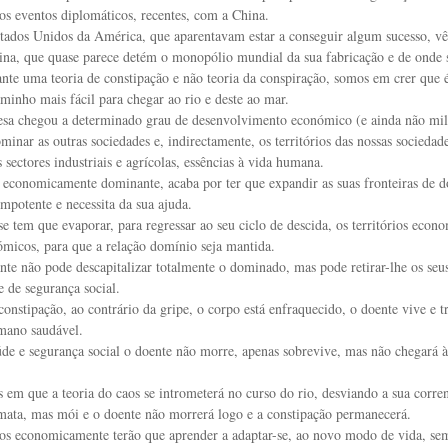
os eventos diplomáticos, recentes, com a China.
stados Unidos da América, que aparentavam estar a conseguir algum sucesso, v
hina, que quase parece detém o monopólio mundial da sua fabricação e de onde 
nte uma teoria de constipação e não teoria da conspiração, somos em crer que 
minho mais fácil para chegar ao rio e deste ao mar.
esa chegou a determinado grau de desenvolvimento económico (e ainda não milit
minar as outras sociedades e, indirectamente, os territórios das nossas socieda
 sectores industriais e agrícolas, essências à vida humana.
 economicamente dominante, acaba por ter que expandir as suas fronteiras de d
mpotente e necessita da sua ajuda.
se tem que evaporar, para regressar ao seu ciclo de descida, os territórios e
ómicos, para que a relação domínio seja mantida.
te não pode descapitalizar totalmente o dominado, mas pode retirar-lhe os seu
e de segurança social.
nstipação, ao contrário da gripe, o corpo está enfraquecido, o doente vive e 
mano saudável.
úde e segurança social o doente não morre, apenas sobrevive, mas não chegará 
em que a teoria do caos se intrometerá no curso do rio, desviando a sua corr
mata, mas mói e o doente não morrerá logo e a constipação permanecerá.
os economicamente terão que aprender a adaptar-se, ao novo modo de vida, sem