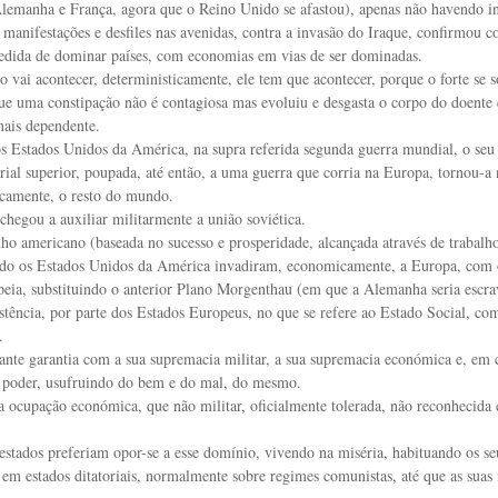
Alemanha e França, agora que o Reino Unido se afastou), apenas não havendo in
 manifestações e desfiles nas avenidas, contra a invasão do Iraque, confirmo
edida de dominar países, com economias em vias de ser dominadas.
vai acontecer, deterministicamente, ele tem que acontecer, porque o forte se 
ue uma constipação não é contagiosa mas evoluiu e desgasta o corpo do doente 
mais dependente.
s Estados Unidos da América, na supra referida segunda guerra mundial, o seu
rial superior, poupada, até então, a uma guerra que corria na Europa, tornou-
camente, o resto do mundo.
chegou a auxiliar militarmente a união soviética.
nho americano (baseada no sucesso e prosperidade, alcançada através de trabal
ndo os Estados Unidos da América invadiram, economicamente, a Europa, com 
eia, substituindo o anterior Plano Morgenthau (em que a Alemanha seria escrav
istência, por parte dos Estados Europeus, no que se refere ao Estado Social, com
.
ante garantia com a sua supremacia militar, a sua supremacia económica e, em 
 poder, usufruindo do bem e do mal, do mesmo.
a ocupação económica, que não militar, oficialmente tolerada, não reconhecid
estados preferiam opor-se a esse domínio, vivendo na miséria, habituando os se
 em estados ditatoriais, normalmente sobre regimes comunistas, até que as suas f