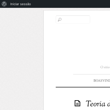
Sobre
Iniciar sessão
o
WordPress
O síti
BOASVIN
Teoria 