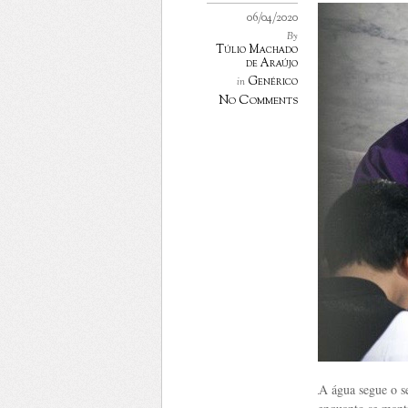
06/04/2020
By
Túlio Machado
de Araújo
Genérico
in
No Comments
A água segue o s