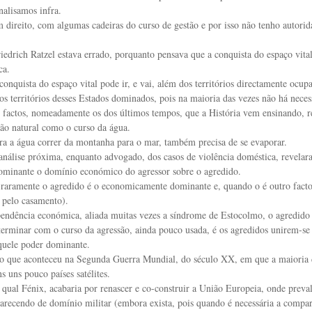
alisamos infra.
 direito, com algumas cadeiras do curso de gestão e por isso não tenho autoridad
edrich Ratzel estava errado, porquanto pensava que a conquista do espaço vital t
ca.
conquista do espaço vital pode ir, e vai, além dos territórios directamente ocu
 territórios desses Estados dominados, pois na maioria das vezes não há neces
 factos, nomeadamente os dos últimos tempos, que a História vem ensinando, re
tão natural como o curso da água.
ara a água correr da montanha para o mar, também precisa de se evaporar.
análise próxima, enquanto advogado, dos casos de violência doméstica, revelara
ominante o domínio económico do agressor sobre o agredido.
, raramente o agredido é o economicamente dominante e, quando o é outro facto
 pelo casamento).
pendência económica, aliada muitas vezes a síndrome de Estocolmo, o agredido 
erminar com o curso da agressão, ainda pouco usada, é os agredidos unirem-se 
uele poder dominante.
 o que aconteceu na Segunda Guerra Mundial, do século XX, em que a maioria d
 uns pouco países satélites.
qual Fénix, acabaria por renascer e co-construir a União Europeia, onde preva
recendo de domínio militar (embora exista, pois quando é necessária a comparê