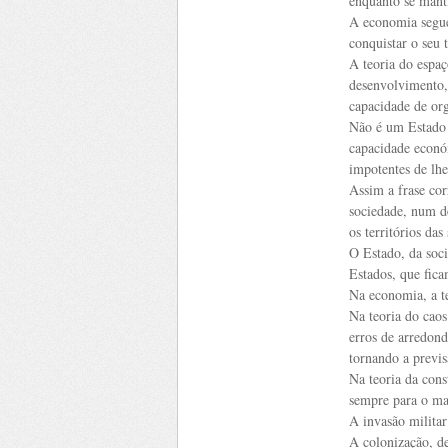
enquanto se mant
A economia segue
conquistar o seu 
A teoria do espa
desenvolvimento,
capacidade de org
Não é um Estado 
capacidade econó
impotentes de lhe
Assim a frase cor
sociedade, num d
os territórios da
O Estado, da soc
Estados, que fica
Na economia, a te
Na teoria do caos
erros de arredon
tornando a previs
Na teoria da cons
sempre para o mar
A invasão militar
A colonização, de