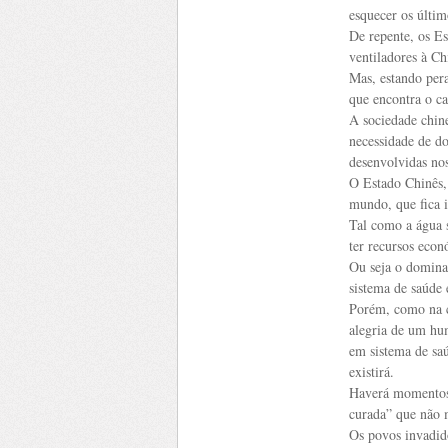
esquecer os últim
De repente, os E
ventiladores à C
Mas, estando pera
que encontra o ca
A sociedade chin
necessidade de do
desenvolvidas nos
O Estado Chinês,
mundo, que fica i
Tal como a água 
ter recursos econ
Ou seja o dominan
sistema de saúde 
Porém, como na co
alegria de um hu
em sistema de sa
existirá.
Haverá momentos 
curada” que não 
Os povos invadid