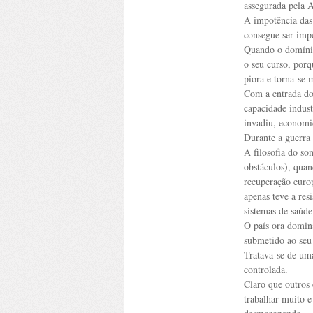
assegurada pela 
A impotência das
consegue ser imp
Quando o domínio 
o seu curso, porq
piora e torna-se 
Com a entrada do
capacidade indust
invadiu, economi
Durante a guerra 
A filosofia do so
obstáculos), qua
recuperação europ
apenas teve a res
sistemas de saúde
O país ora domin
submetido ao seu
Tratava-se de um
controlada.
Claro que outros 
trabalhar muito e