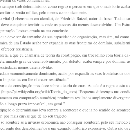
iverem os vasos comunicantes.
 sempre (sob determinismo, como regra) o percurso em que o mais forte acaba 
território, senão militar, pelo menos economicamente.
ço vital (Lebensraum em alemão), de Friedrich Ratzel, autor da frase “Toda a 
 deve conquistar territórios onde as pessoas são menos desenvolvidas. Um Esta
anização.” estava errada na sua conclusão.
que deve ser do tamanho da sua capacidade de organização, mas sim, tal como 
mica de um Estado acaba por expandir as suas fronteiras de domínio, subaltern
 oferecer resistência.
recta, a que eu chamaria de teoria da constipação, em trocadilho com teoria da 
eterminado grau de desenvolvimento, por defeito, acaba sempre por dominar as 
s sociedades menos desenvolvidas.
iedade economicamente dominante, acaba por expandir as suas fronteiras de do
m impotentes em lhe oferecer resistência.”
oria da constipação prevalece sobre a teoria do caos. Aquela é a regra e esta a
 (https://pt.wikipedia.org/wiki/Teoria_do_caos) “Pequenas diferenças nas condiç
damento em computação numérica) produzem resultados amplamente divergentes 
ão a longo prazo impossível, em geral.”
tipação o determinismo leva sempre a acontecer o que ia no sentido de acontece
, por mais curvas que dê no seu trajecto.
 só acontece se a invasão económica não conseguir acontecer, pelo seu método
corrente dos descobrimentos é um exemplo histórico expressivo. Outro são os a