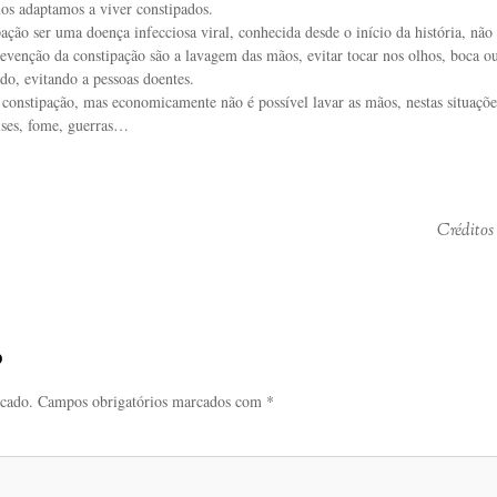
nos adaptamos a viver constipados.
ação ser uma doença infecciosa viral, conhecida desde o início da história, não
venção da constipação são a lavagem das mãos, evitar tocar nos olhos, boca o
do, evitando a pessoas doentes.
a constipação, mas economicamente não é possível lavar as mãos, nestas situaçõ
ises, fome, guerras…
Créditos
o
icado.
Campos obrigatórios marcados com
*