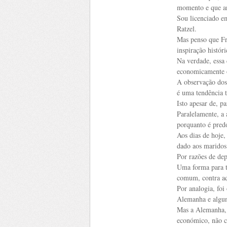
momento e que an
Sou licenciado em
Ratzel.
Mas penso que Fri
inspiração históri
Na verdade, essa 
economicamente os
A observação dos
é uma tendência 
Isto apesar de, p
Paralelamente, a 
porquanto é pred
Aos dias de hoje
dado aos maridos
Por razões de de
Uma forma para t
comum, contra aq
Por analogia, foi
Alemanha e alguns
Mas a Alemanha, 
económico, não ca